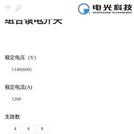
组合馈电开关
导航
搜
索
额定电压（V）
1140(660)
额定电流(A)
1200
支路数
4
6
8