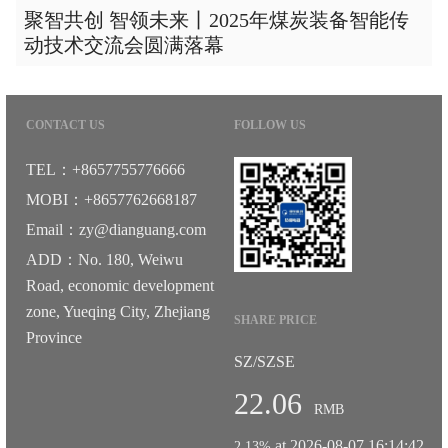
聚智共创 智领未来丨2025年煤炭装备智能传
动技术交流会圆满落幕
CONTACT US
FOLLOW US
TEL：+8657755776666
MOBI：+8657762668187
Email：zy@dianguang.com
ADD：No. 180, Weiwu
Road, economic development
zone, Yueqing City, Zhejiang
SHARE PRICE
Province
SZ/SZSE
22.06
RMB
at 2026-08-07 16:14:42
2.13%